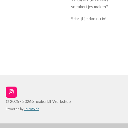
sneakertjes maken?
Schrijf je dan nu in!
I
n
© 2025 - 2026 Sneakerkit Workshop
s
Powered by
JouwWeb
t
a
g
r