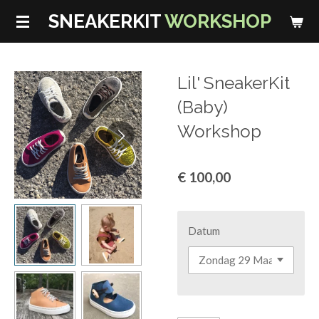
Ga
SNEAKERKIT
WORKSHOP
direct
naar
de
Lil' SneakerKit
hoofdinhoud
(Baby)
Workshop
€ 100,00
Datum