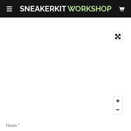
Ga
SNEAKERKIT
WORKSHOP
direct
naar
de
hoofdinhoud
Naam *