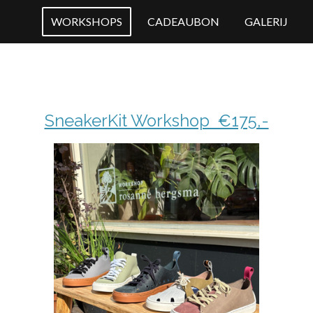
WORKSHOPS
CADEAUBON
GALERIJ
SneakerKit Workshop €175,-